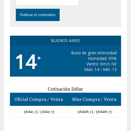
BUENOS AIRES
14
lluvia de gran intensidad
°
Humedad: 95%
Viento: 0m/s NE
Máx: 14 • Mín: 13
Cotización Dólar
Oficial Compra / Venta
Blue Compra / Venta
{dolar_c} /
{dolar_v}
{dolarb_c} /
{dolarb_v}