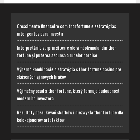
Crescimento financeiro com thorfortune e estratégias
inteligentes para investir
Interpretările surprinzătoare ale simbolismului din thor
fortune și puterea ascunsă a runelor nordice
Výherné kombinácie a stratégia s thor fortune casino pre
skúsených aj nových hráčov
Výjimečný osud a thor fortune, který formuje budoucnost
moderního investora
Rezultaty poszukiwań skarbów i niezwykła thor fortune dla
kolekcjonerów artefaktów